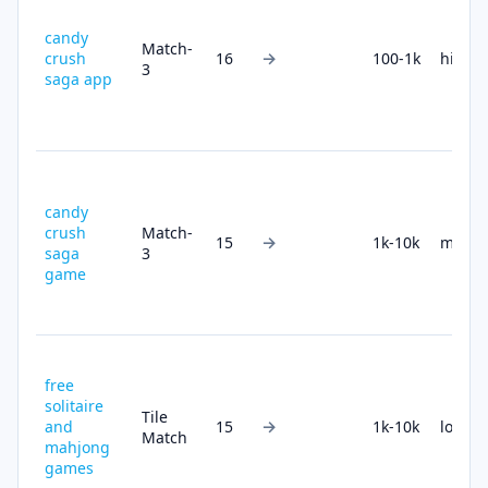
candy
Match-
→
crush
16
100-1k
high
3
saga app
candy
crush
Match-
→
15
1k-10k
medi
saga
3
game
free
solitaire
Tile
→
and
15
1k-10k
low
Match
mahjong
games