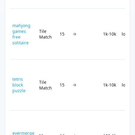
mahjong
games
Tile
→
15
1k-10k
low
free
Match
solitaire
tetris
Tile
→
block
15
1k-10k
low
Match
puzzle
evermerge