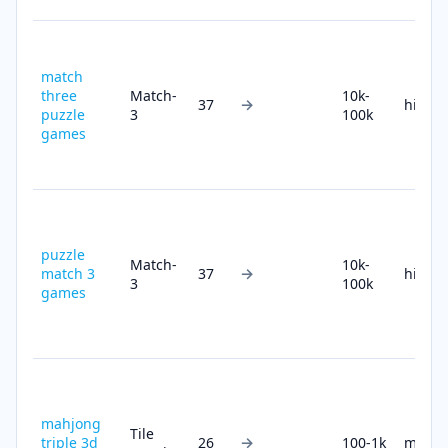
match
three
Match-
10k-
→
37
high
puzzle
3
100k
games
puzzle
Match-
10k-
→
match 3
37
high
3
100k
games
mahjong
Tile
→
triple 3d
26
100-1k
medi