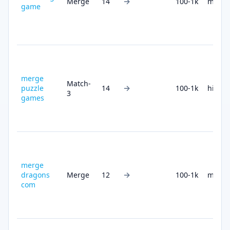
→
Merge
14
100-1k
medi
game
merge
Match-
→
puzzle
14
100-1k
high
3
games
merge
→
dragons
Merge
12
100-1k
medi
com