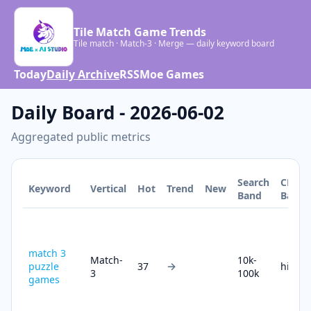
Tile Match Game Trends
Tile match · Match-3 · Merge — daily keyword board
Today
Daily Archive
RSS
Moe Games
Daily Board - 2026-06-02
Aggregated public metrics
Search
CPC
Keyword
Vertical
Hot
Trend
New
Band
Band
match 3
Match-
10k-
→
puzzle
37
high
3
100k
games