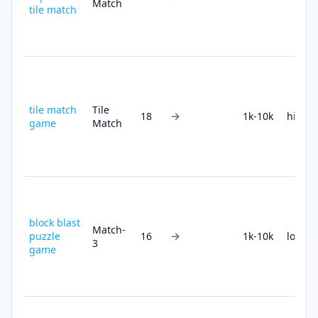
Match
tile match
tile match
Tile
→
18
1k-10k
high
game
Match
block blast
Match-
→
puzzle
16
1k-10k
low
3
game