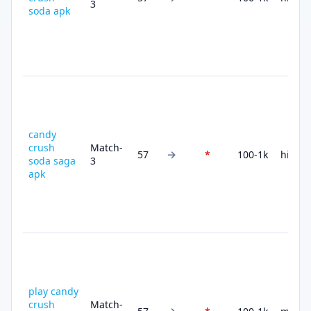
3
soda apk
candy
crush
Match-
→
57
*
100-1k
high
soda saga
3
apk
play candy
crush
Match-