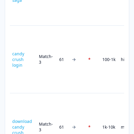
saga
candy
Match-
→
crush
61
*
100-1k
high
3
login
download
Match-
→
candy
61
*
1k-10k
medi
3
crush