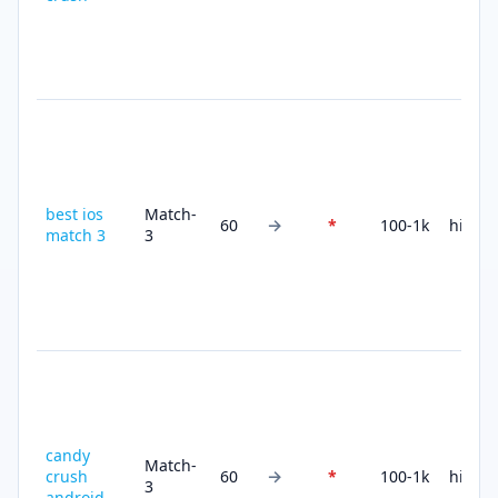
best ios
Match-
→
60
*
100-1k
high
match 3
3
candy
Match-
→
crush
60
*
100-1k
high
3
android