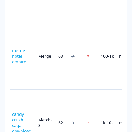
merge
→
hotel
Merge
63
*
100-1k
high
empire
candy
crush
Match-
→
62
*
1k-10k
medi
saga
3
download